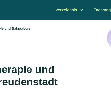
Verzeichnis
Fachmag
pie und Balneologie
herapie und
Freudenstadt