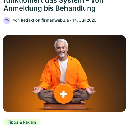
funktioniert das System – von
Anmeldung bis Behandlung
Von
Redaktion firmenweb.de
‧
14. Juli 2026
FW
Tipps & Regeln