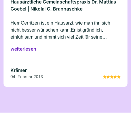
Hausärztliche Gemeinschaftspraxis Dr. Mattias
Goebel | Nikolai C. Brannaschke
Herr Gerritzen ist ein Hausarzt, wie man ihn sich
nicht besser wünschen kann.Er ist gründlich,
einfühlsam und nimmt sich viel Zeit für seine
Patienten.Man kann mit ihm über alles reden und auf
weiterlesen
schnelle Hilfe hoffen. Seine fachliche Kompetenz ist
hervorragend.
Krämer
04. Februar 2013