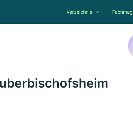
Verzeichnis
Fachmag
auberbischofsheim