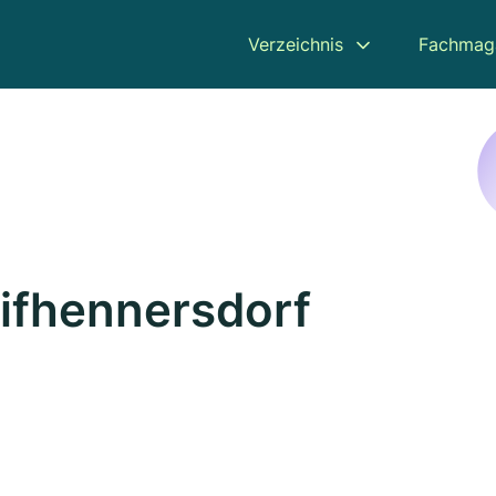
Verzeichnis
Fachmag
eifhennersdorf