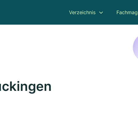
Verzeichnis
Fachmag
ückingen