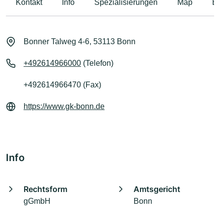
Kontakt
Info
Spezialisierungen
Map
B
Bonner Talweg 4-6, 53113 Bonn
+492614966000
(Telefon)
+492614966470 (Fax)
https://www.gk-bonn.de
Info
Rechtsform
Amtsgericht
gGmbH
Bonn