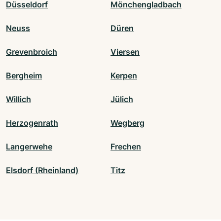
Düsseldorf
Mönchengladbach
Neuss
Düren
Grevenbroich
Viersen
Bergheim
Kerpen
Willich
Jülich
Herzogenrath
Wegberg
Langerwehe
Frechen
Elsdorf (Rheinland)
Titz