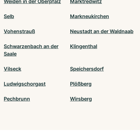
Weiden in der Oberpfalz
Marktredwitz
Selb
Markneukirchen
Vohenstrauß
Neustadt an der Waldnaab
Schwarzenbach an der
Klingenthal
Saale
Vilseck
Speichersdorf
Ludwigschorgast
Plößberg
Pechbrunn
Wirsberg