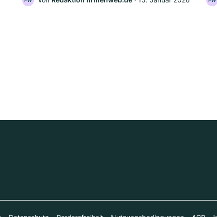
FW
FW