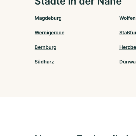
Städte in der Nähe
Magdeburg
Wolfen
Wernigerode
Staßfu
Bernburg
Herzbe
Südharz
Dünwa