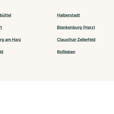
büttel
Halberstadt
rt
Blankenburg (Harz)
rg am Harz
Clausthal-Zellerfeld
ld
Roßleben