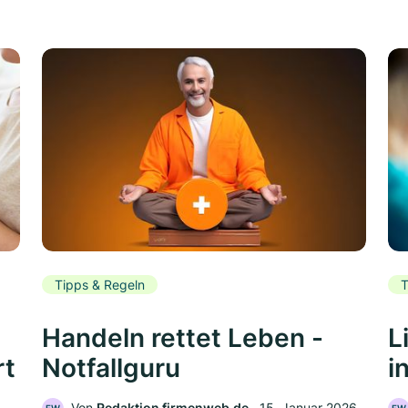
Tipps & Regeln
T
Handeln rettet Leben -
L
rt
Notfallguru
i
Von
Redaktion firmenweb.de
‧
15. Januar 2026