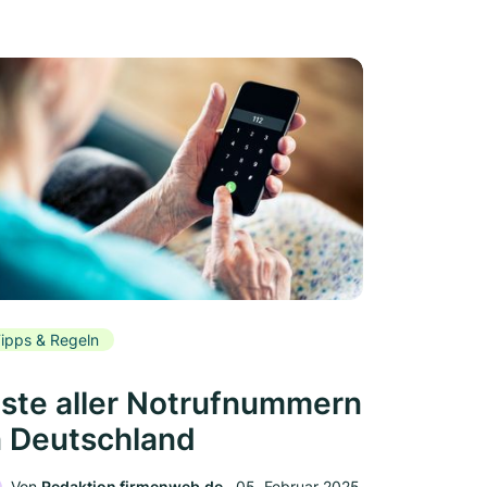
ipps & Regeln
iste aller Notrufnummern
n Deutschland
Von
Redaktion firmenweb.de
‧
05. Februar 2025