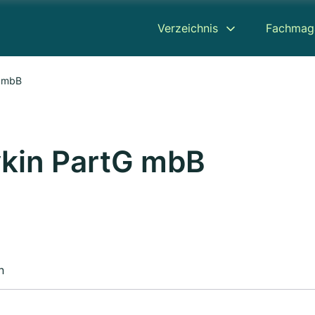
Verzeichnis
Fachmag
G mbB
ykin PartG mbB
n