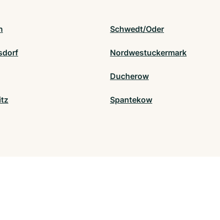
n
Schwedt/Oder
sdorf
Nordwestuckermark
Ducherow
tz
Spantekow