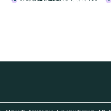
FW
FW