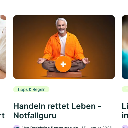
Tipps & Regeln
T
Handeln rettet Leben -
L
rt
Notfallguru
i
Von
Redaktion firmenweb.de
‧
15. Januar 2026