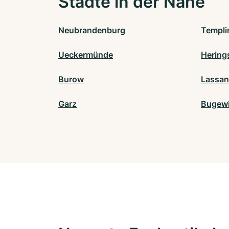
Städte in der Nähe
Neubrandenburg
Templi
Ueckermünde
Hering
Burow
Lassan
Garz
Bugewi