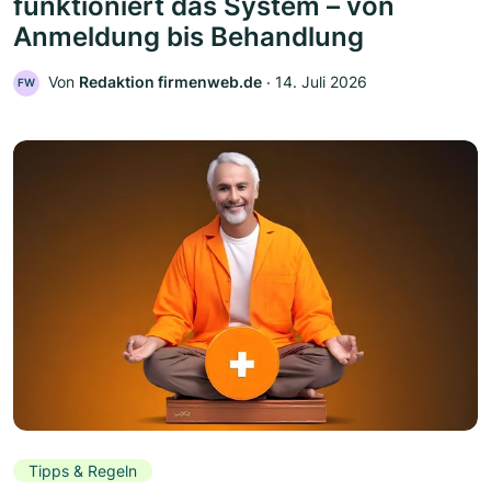
funktioniert das System – von
Anmeldung bis Behandlung
Von
Redaktion firmenweb.de
‧
14. Juli 2026
FW
Tipps & Regeln