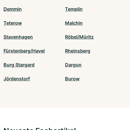
Demmin
Templin
Teterow
Malchin
Stavenhagen
Röbel/Müritz
Fürstenberg/Havel
Rheinsberg
Burg Stargard
Dargun
Jördenstorf
Burow