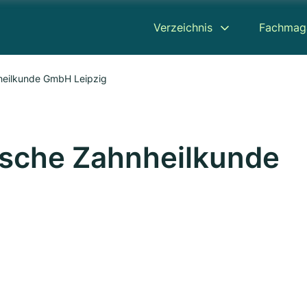
Verzeichnis
Fachmag
hnheilkunde GmbH Leipzig
tische Zahnheilkunde