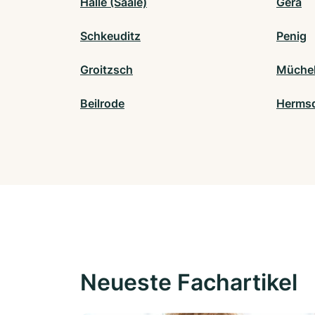
Halle (Saale)
Gera
Schkeuditz
Penig
Groitzsch
Mücheln
Beilrode
Hermsd
Neueste Fachartikel