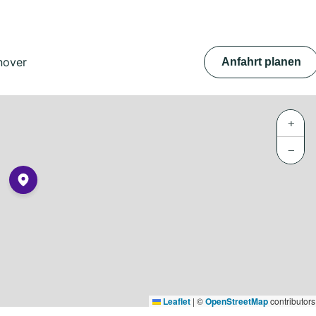
nover
Anfahrt planen
+
−
Leaflet
|
©
OpenStreetMap
contributors