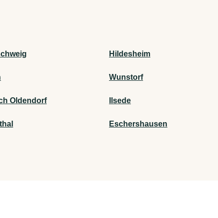
chweig
Hildesheim
n
Wunstorf
ch Oldendorf
Ilsede
hal
Eschershausen