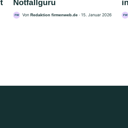
t
Notfallguru
i
Von
‧
15. Januar 2026
Redaktion firmenweb.de
FW
FW