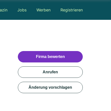
azin
Jobs
Werben
Registrieren
Firma bewerten
Anrufen
Änderung vorschlagen