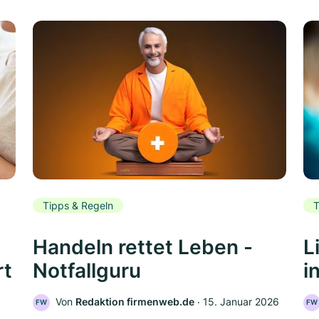
Tipps & Regeln
T
Handeln rettet Leben -
L
rt
Notfallguru
i
Von
Redaktion firmenweb.de
‧
15. Januar 2026
FW
FW