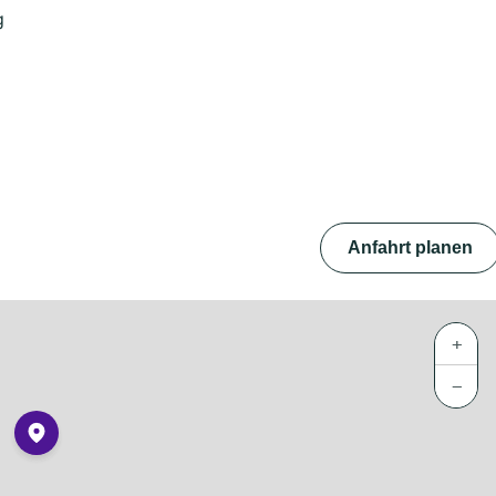
g
Anfahrt planen
+
−