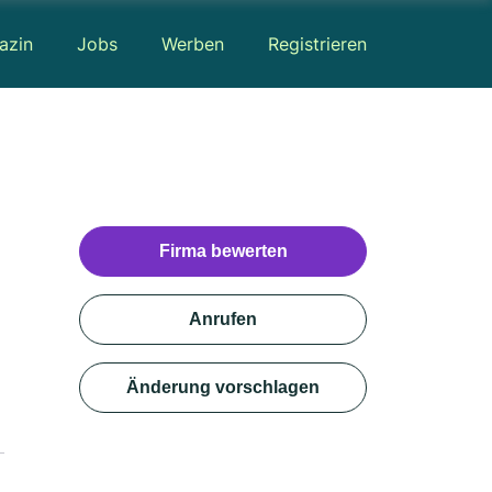
azin
Jobs
Werben
Registrieren
Firma bewerten
Anrufen
Änderung vorschlagen