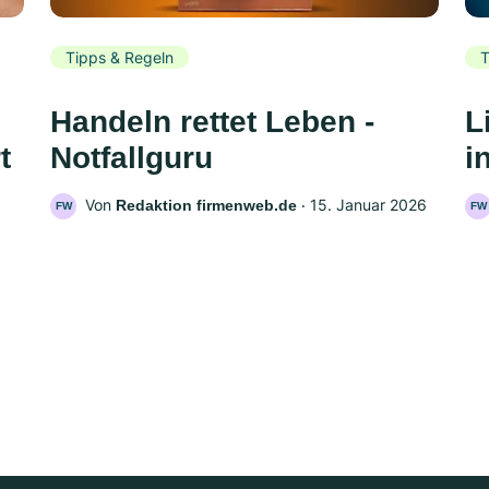
Tipps & Regeln
T
Handeln rettet Leben -
L
t
Notfallguru
i
Von
‧
15. Januar 2026
Redaktion firmenweb.de
FW
FW