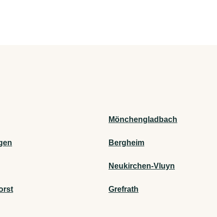
Mönchengladbach
gen
Bergheim
Neukirchen-Vluyn
orst
Grefrath