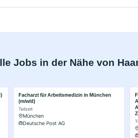
le Jobs in der Nähe von Haa
)
Facharzt für Arbeitsmedizin in München
F
(m/w/d)
A
A
Teilzeit
Z
München
T
Deutsche Post AG