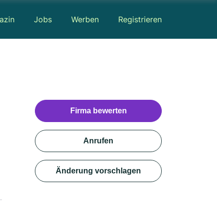
azin
Jobs
Werben
Registrieren
Firma bewerten
Anrufen
Änderung vorschlagen