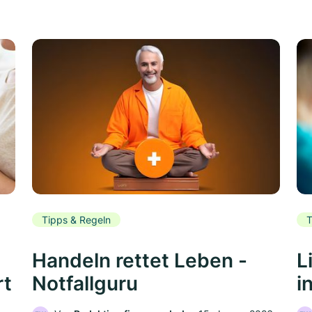
Tipps & Regeln
T
Handeln rettet Leben -
L
rt
Notfallguru
i