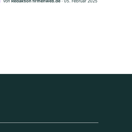
Von
Redaktion firmenweb.de
‧
05. Februar 2025