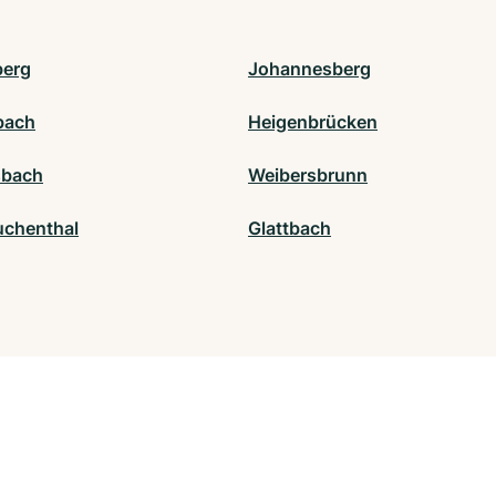
berg
Johannesberg
ach
Heigenbrücken
sbach
Weibersbrunn
chenthal
Glattbach