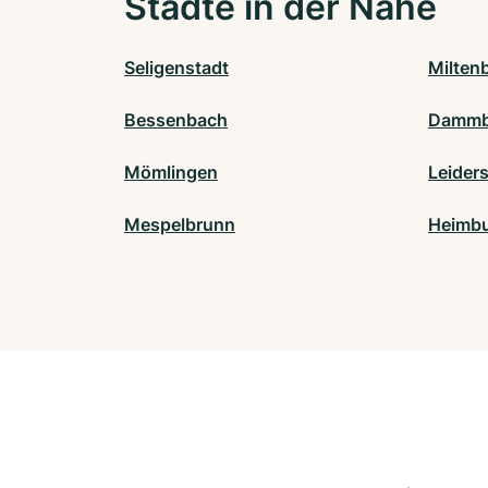
Städte in der Nähe
Seligenstadt
Milten
Bessenbach
Dammb
Mömlingen
Leider
Mespelbrunn
Heimbu