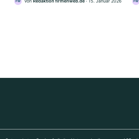
Von
Redaktion firmenweb.de
‧
15. Januar 2026
FW
FW