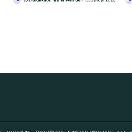
FW
FW