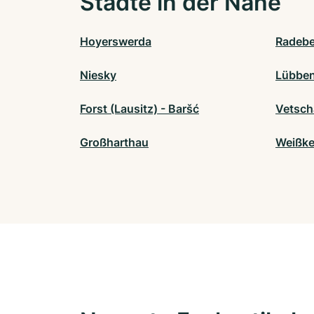
Städte in der Nähe
Hoyerswerda
Radebe
Niesky
Lübben
Forst (Lausitz) - Baršć
Vetsch
Großharthau
Weißke