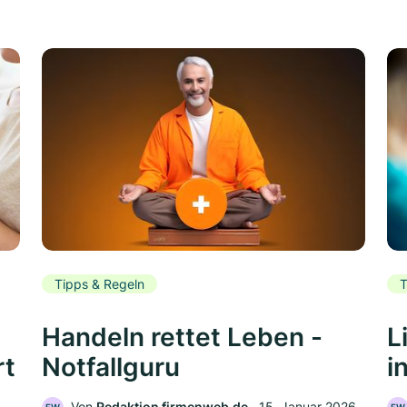
Tipps & Regeln
T
Handeln rettet Leben -
L
rt
Notfallguru
i
Von
Redaktion firmenweb.de
‧
15. Januar 2026