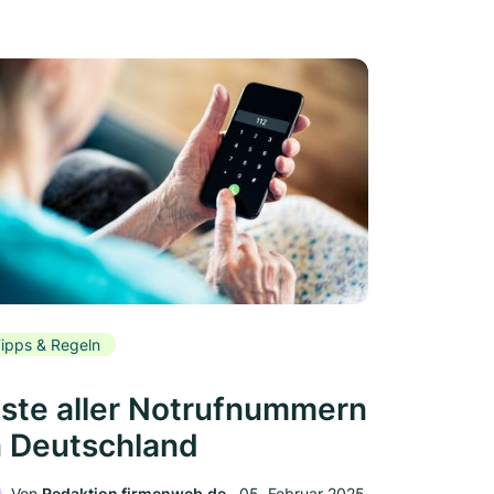
ipps & Regeln
iste aller Notrufnummern
n Deutschland
Von
Redaktion firmenweb.de
‧
05. Februar 2025