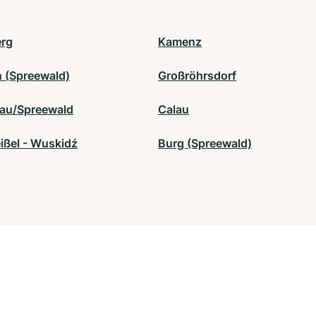
rg
Kamenz
 (Spreewald)
Großröhrsdorf
au/Spreewald
Calau
ißel - Wuskidź
Burg (Spreewald)