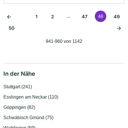
1
2
...
47
49
48
50
941-960 von 1142
In der Nähe
Stuttgart (241)
Esslingen am Neckar (110)
Göppingen (82)
Schwäbisch Gmünd (75)
Waiblingen (59)