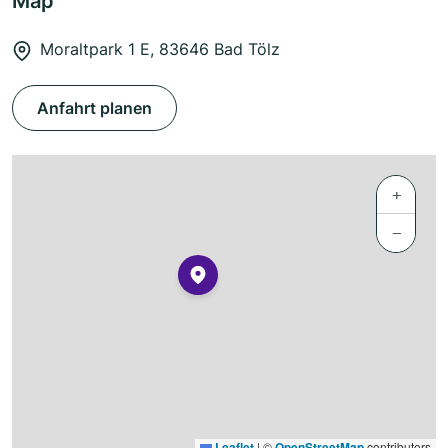
Map
Moraltpark 1 E, 83646 Bad Tölz
Anfahrt planen
+
−
Leaflet
|
©
OpenStreetMap
contributors