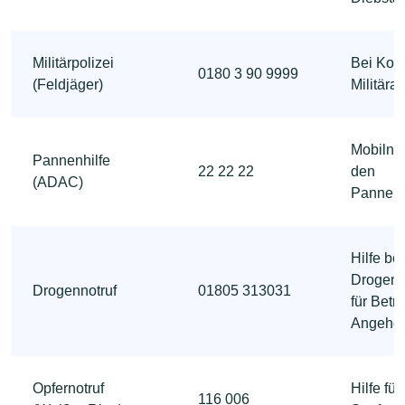
Militärpolizei
Bei Konf
0180 3 90 9999
(Feldjäger)
Militära
Mobilnu
Pannenhilfe
22 22 22
den
(ADAC)
Pannens
Hilfe bei
Drogen
Drogennotruf
01805 313031
für Betr
Angehör
Opfernotruf
Hilfe fü
116 006