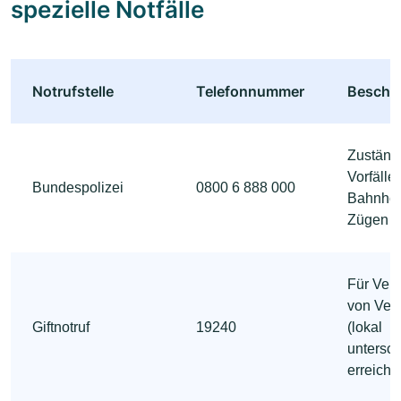
spezielle Notfälle
Notrufstelle
Telefonnummer
Beschr
Zuständi
Vorfälle
Bundespolizei
0800 6 888 000
Bahnhöf
Zügen
Für Verd
von Verg
Giftnotruf
19240
(lokal
untersch
erreichb