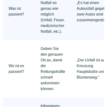
Notfall so
„Es hat einen
Was ist
genau wie
Autounfall gegeb
passiert?
möglich
zwei Autos sind
(Unfall, Feuer,
zusammengestoß
medizinischer
Notfall, etc.).
Geben Sie
den genauen
Ort an, damit
„Der Unfall ist auf
Wo ist es
die
Kreuzung
passiert?
Rettungskräfte
Hauptstraße und
schnell
Blumenweg.“
ankommen
können.
Informieren