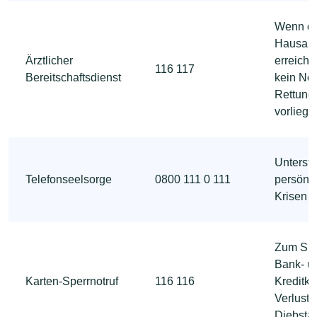
Wenn d
Hausarzt
Ärztlicher
erreichba
116 117
Bereitschaftsdienst
kein Notf
Rettung
vorliegt
Unterstü
Telefonseelsorge
0800 111 0 111
persönl
Krisen
Zum Spe
Bank- u
Karten-Sperrnotruf
116 116
Kreditka
Verlust 
Diebsta